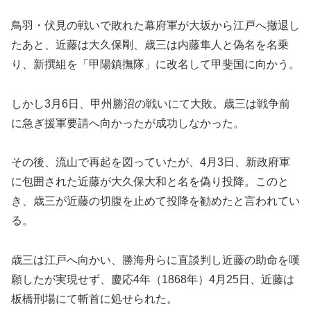
鳥羽・伏見の戦いで敗れた幕府軍が大坂から江戸へ撤退し
たあと、近藤は大久保剛、歳三は内藤隼人と偽名を名乗
り、新撰組を「甲陽鎮撫隊」に改名して甲斐国に向かう。
しかし3月6日、甲州勝沼の戦いにて大敗。歳三は戦争前
に急ぎ援軍要請へ向かったが成功しなかった。
その後、流山で再起を図っていたが、4月3日、新政府軍
に包囲された近藤が大久保大和と名を偽り投降。このと
き、歳三が近藤の切腹を止めて投降を勧めたと言われてい
る。
歳三は江戸へ向かい、勝海舟らに直談判し近藤の助命を嘆
願したが実現せず、慶応4年（1868年）4月25日、近藤は
板橋刑場にて斬首に処せられた。