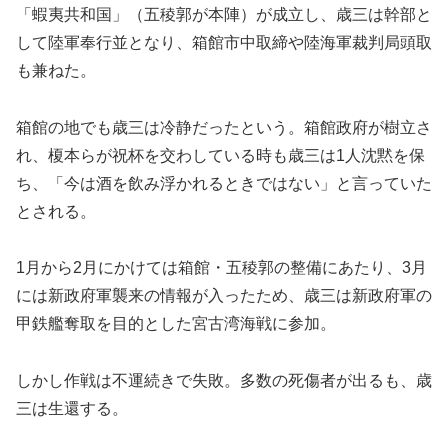
「蝦夷共和国」（五稜郭が本陣）が成立し、歳三は幹部と
して陸軍奉行並となり、箱館市中取締や陸海軍裁判局頭取
も兼ねた。
箱館の地でも歳三は冷静だったという。箱館政府が樹立さ
れ、榎本らが祝杯を交わしている時も歳三は1人沈黙を保
ち、「今は酒を飲み浮かれるときではない」と言っていた
とされる。
1月から2月にかけては箱館・五稜郭の整備にあたり、3月
には新政府軍襲来の情報が入ったため、歳三は新政府軍の
甲鉄艦奪取を目的とした宮古湾海戦に参加。
しかし作戦は不運続きで失敗。多数の死傷者が出るも、歳
三は生還する。