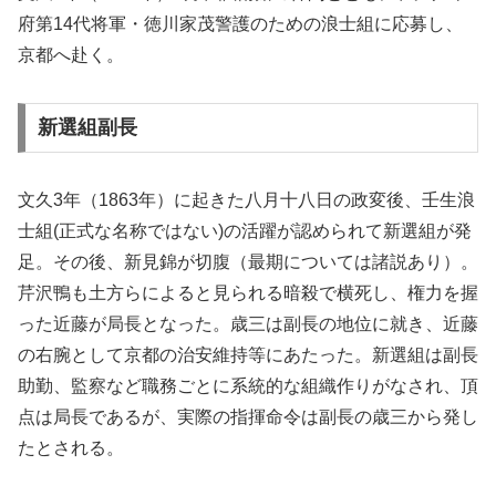
府第14代将軍・徳川家茂警護のための浪士組に応募し、
京都へ赴く。
新選組副長
文久3年（1863年）に起きた八月十八日の政変後、壬生浪
士組(正式な名称ではない)の活躍が認められて新選組が発
足。その後、新見錦が切腹（最期については諸説あり）。
芹沢鴨も土方らによると見られる暗殺で横死し、権力を握
った近藤が局長となった。歳三は副長の地位に就き、近藤
の右腕として京都の治安維持等にあたった。新選組は副長
助勤、監察など職務ごとに系統的な組織作りがなされ、頂
点は局長であるが、実際の指揮命令は副長の歳三から発し
たとされる。