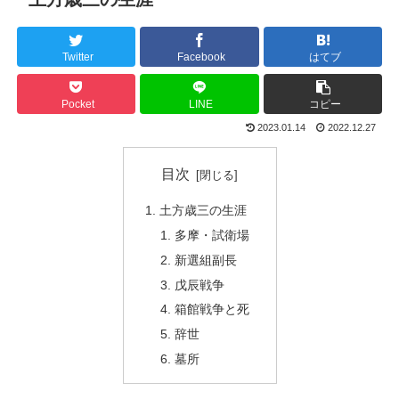
Twitter
Facebook
はてブ
Pocket
LINE
コピー
2023.01.14
2022.12.27
目次
土方歳三の生涯
多摩・試衛場
新選組副長
戊辰戦争
箱館戦争と死
辞世
墓所