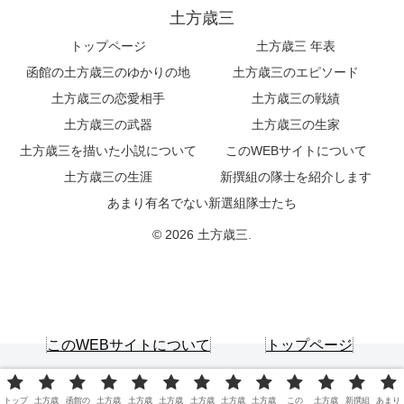
土方歳三
トップページ
土方歳三 年表
函館の土方歳三のゆかりの地
土方歳三のエピソード
土方歳三の恋愛相手
土方歳三の戦績
土方歳三の武器
土方歳三の生家
土方歳三を描いた小説について
このWEBサイトについて
土方歳三の生涯
新撰組の隊士を紹介します
あまり有名でない新選組隊士たち
© 2026 土方歳三.
このWEBサイトについて
トップページ
土方歳三の生涯
土方歳三の武器
トップ
土方歳
函館の
土方歳
土方歳
土方歳
土方歳
土方歳
土方歳
この
土方歳
新撰組
あまり