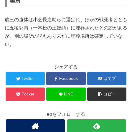
墓所
歳三の遺体は小芝長之助らに運ばれ、ほかの戦死者ととも
に五稜郭内（一本松の土饅頭）に埋葬されたとの説がある
が、別の場所の説もあり未だに埋葬場所は確定していな
い。
シェアする
Twitter
Facebook
はてブ
Pocket
LINE
コピー
eoをフォローする