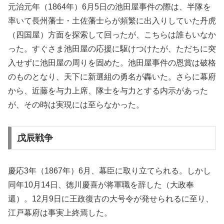
元治元年（1864年）6月5日の池田屋事件の際は、半隊を
率いて長州藩士・土佐藩士らが頻繁に出入りしていた丹虎
（四国屋）方面を探索して回ったが、こちらは誰もいなか
った。すぐさま池田屋の応援に駆けつけたが、ただちに突
入せずに池田屋の周りを固めた。池田屋事件の恩賞は破格
のものとなり、天下に新選組の勇名が轟いた。さらに幕府
から、近藤を与力上席、隊士を与力とする内示があった
が、その時は実現には至らなかった。
戊辰戦争
慶応3年（1867年）6月、幕臣に取り立てられる。しかし
同年10月14日、徳川慶喜が将軍職を辞した（大政奉
還）。12月9日に王政復古の大号令が発せられるに至り、
江戸幕府は事実上終焉した。