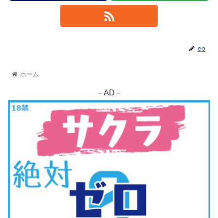
eo
ホーム
－AD－