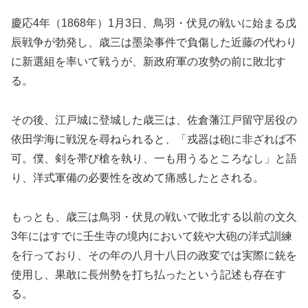
慶応4年（1868年）1月3日、鳥羽・伏見の戦いに始まる戊
辰戦争が勃発し、歳三は墨染事件で負傷した近藤の代わり
に新選組を率いて戦うが、新政府軍の攻勢の前に敗北す
る。
その後、江戸城に登城した歳三は、佐倉藩江戸留守居役の
依田学海に戦況を尋ねられると、「戎器は砲に非ざれば不
可。僕、剣を帯び槍を執り、一も用うるところなし」と語
り、洋式軍備の必要性を改めて痛感したとされる。
もっとも、歳三は鳥羽・伏見の戦いで敗北する以前の文久
3年にはすでに壬生寺の境内において銃や大砲の洋式訓練
を行っており、その年の八月十八日の政変では実際に銃を
使用し、果敢に長州勢を打ち払ったという記述も存在す
る。