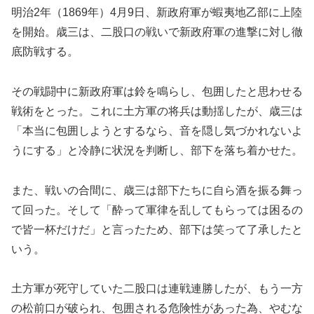
明治2年（1869年）4月9日、新政府軍が蝦夷地乙部に上陸
を開始。歳三は、二股口の戦いで新政府軍の進撃に対し徹
底防戦する。
その戦闘中に新政府軍は鈴を鳴らし、包囲したと思わせる
戦術をとった。これに土方軍の将兵は動揺したが、歳三は
「本当に包囲しようとするなら、音を隠し気づかれないよ
うにする」と冷静に状況を判断し、部下を落ち着かせた。
また、戦いの合間に、歳三は部下たちに自ら酒を振る舞っ
て回った。そして「酔って軍律を乱してもらっては困るの
で皆一杯だけだ」と言ったため、部下は笑って了承したと
いう。
土方軍が死守していた二股口は連戦連勝したが、もう一方
の松前口が破られ、包囲される危険性があった為、やむな