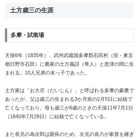
土方歳三の生涯
多摩・試衛場
天保6年（1835年）、武州武蔵国多摩郡石田村（現・東京
都日野市石田）に農家の土方義諄（隼人）と恵津の間に生
まれる。10人兄弟の末っ子であった。
土方家は「お大尽（だいじん）」と呼ばれる多摩の豪農で
あったが、父は歳三の生まれる3か月前の2月5日に結核で
亡くなっており、母も歳三が6歳のときの天保11年7月1日
（1840年7月29日）に結核で亡くなっている。
また長兄の為次郎は眼疾のため、次兄の喜六が家督を継ぎ