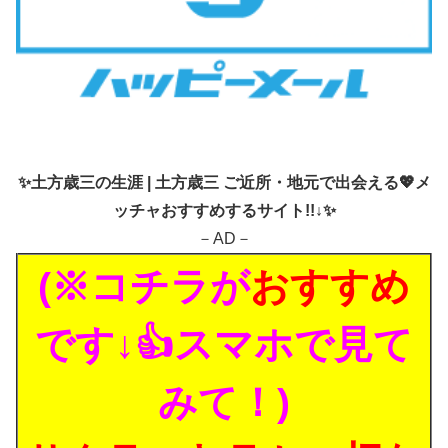
✨
土方歳三の生涯 | 土方歳三 ご近所・地元で出会える💖メ
ッチャおすすめするサイト!!↓✨
－AD－
(※コチラが
おすすめ
です↓👍スマホで見て
みて！)