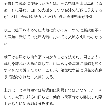
全快して戦線に復帰したあとは、その指揮を山口二郎（斎
藤一）に委ね、山口の支援をしつつ会津の防戦に尽力する
が、8月に母成峠の戦いの敗戦に伴い会津戦争が激化。
歳三は援軍を求めて庄内藩に向かうが、すでに新政府軍へ
の恭順に転じていた庄内藩においては入城さえ叶わなかっ
た。
歳三は会津から仙台藩へ向かうことを決めた。同じように
戦列を離れた大鳥に対して、山口らは会津藩に忠誠を尽く
すべきだと訴えたということが、箱館戦争後に現在の青森
県で記録された古文書にある。
土方は、会津藩領では新選組に復帰してはいなかった。そ
して、城下に残る山口らと、仙台へ天寧寺から離脱した隊
士たちとに新選組は分裂する。