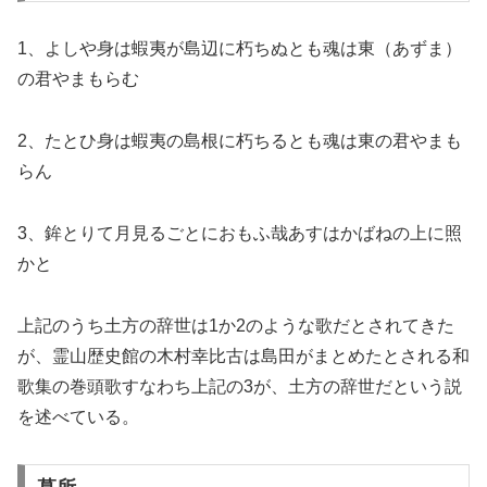
1、よしや身は蝦夷が島辺に朽ちぬとも魂は東（あずま）
の君やまもらむ
2、たとひ身は蝦夷の島根に朽ちるとも魂は東の君やまも
らん
3、鉾とりて月見るごとにおもふ哉あすはかばねの上に照
かと
上記のうち土方の辞世は1か2のような歌だとされてきた
が、霊山歴史館の木村幸比古は島田がまとめたとされる和
歌集の巻頭歌すなわち上記の3が、土方の辞世だという説
を述べている。