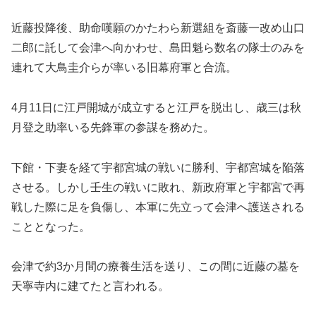
近藤投降後、助命嘆願のかたわら新選組を斎藤一改め山口
二郎に託して会津へ向かわせ、島田魁ら数名の隊士のみを
連れて大鳥圭介らが率いる旧幕府軍と合流。
4月11日に江戸開城が成立すると江戸を脱出し、歳三は秋
月登之助率いる先鋒軍の参謀を務めた。
下館・下妻を経て宇都宮城の戦いに勝利、宇都宮城を陥落
させる。しかし壬生の戦いに敗れ、新政府軍と宇都宮で再
戦した際に足を負傷し、本軍に先立って会津へ護送される
こととなった。
会津で約3か月間の療養生活を送り、この間に近藤の墓を
天寧寺内に建てたと言われる。