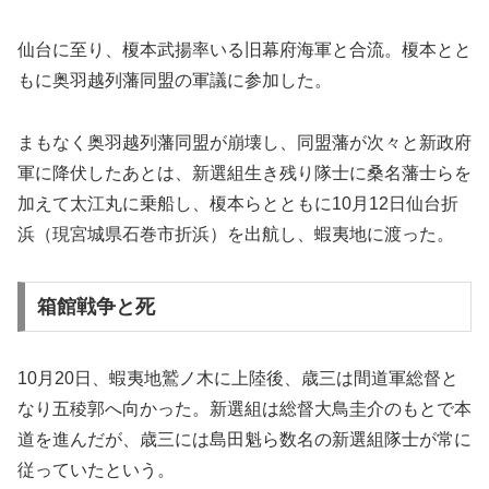
仙台に至り、榎本武揚率いる旧幕府海軍と合流。榎本とと
もに奥羽越列藩同盟の軍議に参加した。
まもなく奥羽越列藩同盟が崩壊し、同盟藩が次々と新政府
軍に降伏したあとは、新選組生き残り隊士に桑名藩士らを
加えて太江丸に乗船し、榎本らとともに10月12日仙台折
浜（現宮城県石巻市折浜）を出航し、蝦夷地に渡った。
箱館戦争と死
10月20日、蝦夷地鷲ノ木に上陸後、歳三は間道軍総督と
なり五稜郭へ向かった。新選組は総督大鳥圭介のもとで本
道を進んだが、歳三には島田魁ら数名の新選組隊士が常に
従っていたという。