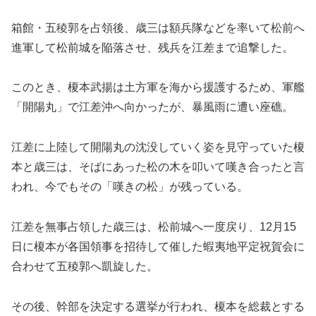
箱館・五稜郭を占領後、歳三は額兵隊などを率いて松前へ
進軍して松前城を陥落させ、残兵を江差まで追撃した。
このとき、榎本武揚は土方軍を海から援護するため、軍艦
「開陽丸」で江差沖へ向かったが、暴風雨に遭い座礁。
江差に上陸して開陽丸の沈没していく姿を見守っていた榎
本と歳三は、そばにあった松の木を叩いて嘆き合ったと言
われ、今でもその「嘆きの松」が残っている。
江差を無事占領した歳三は、松前城へ一度戻り、12月15
日に榎本が各国領事を招待して催した蝦夷地平定祝賀会に
合わせて五稜郭へ凱旋した。
その後、幹部を決定する選挙が行われ、榎本を総裁とする