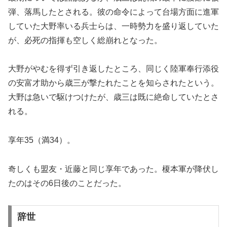
弾、落馬したとされる。彼の命令によって台場方面に進軍
していた大野率いる兵士らは、一時勢力を盛り返していた
が、必死の指揮も空しく総崩れとなった。
大野がやむを得ず引き返したところ、同じく陸軍奉行添役
の安富才助から歳三が撃たれたことを知らされたという。
大野は急いで駆けつけたが、歳三は既に絶命していたとさ
れる。
享年35（満34）。
奇しくも盟友・近藤と同じ享年であった。榎本軍が降伏し
たのはその6日後のことだった。
辞世