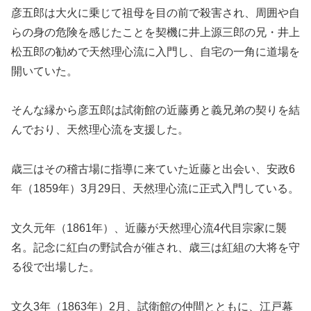
彦五郎は大火に乗じて祖母を目の前で殺害され、周囲や自
らの身の危険を感じたことを契機に井上源三郎の兄・井上
松五郎の勧めで天然理心流に入門し、自宅の一角に道場を
開いていた。
そんな縁から彦五郎は試衛館の近藤勇と義兄弟の契りを結
んでおり、天然理心流を支援した。
歳三はその稽古場に指導に来ていた近藤と出会い、安政6
年（1859年）3月29日、天然理心流に正式入門している。
文久元年（1861年）、近藤が天然理心流4代目宗家に襲
名。記念に紅白の野試合が催され、歳三は紅組の大将を守
る役で出場した。
文久3年（1863年）2月、試衛館の仲間とともに、江戸幕