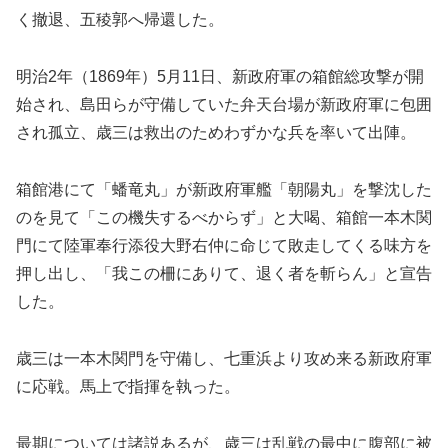
く撤退、五稜郭へ帰還した。
明治2年（1869年）5月11日、新政府軍の箱館総攻撃が開
始され、島田らが守備していた弁天台場が新政府軍に包囲
され孤立、歳三は救出のためわずかな兵を率いて出陣。
箱館港にて「蟠竜丸」が新政府軍艦「朝陽丸」を撃沈した
のを見て「この機失するべからず」と大喝、箱館一本木関
門にて陸軍奉行添役大野右仲に命じて敗走してくる味方を
押し出し、「我この柵にありて、退く者を斬らん」と宣告
した。
歳三は一本木関門を守備し、七重浜より攻め来る新政府軍
に応戦。馬上で指揮を執った。
最期については諸説あるが、歳三は乱戦の最中に腹部に被