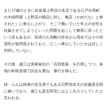
また17歳のときに松坂屋上野店の支店である江戸伝馬町
の木綿問屋（上野店の鶴店に対し、亀店（かめだな）と称
された）に奉公に上がり、そこで働いていた年上の女性を
妊娠させてしまうといった問題を起こして郷里に戻ったと
いう説もあるが、前述の人別帳の存在から現在ではその信
憑性が疑問視されており、どこへ奉公していたかは詳しく
判明していない。
その後、歳三は実家秘伝の「石田散薬」を行商しつつ、各
地の剣術道場で試合を重ね、修行を積んだ。
姉・らんは姉弟の従兄弟でもある日野宿名主の佐藤彦五郎
に嫁いでおり、歳三も彦五郎宅にはよく出入りしていたと
言われる。